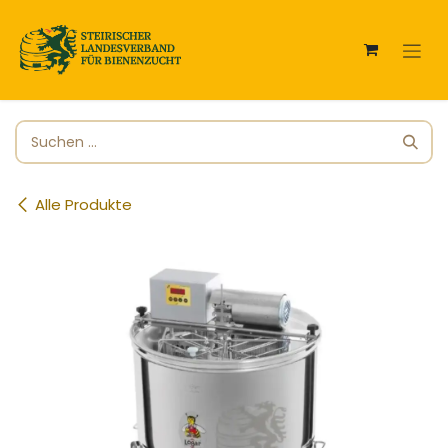
Zum Inhalt springen
Alle Produkte