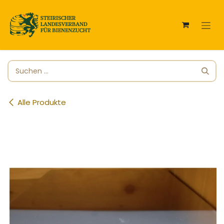
Zum Inhalt springen
Alle Produkte