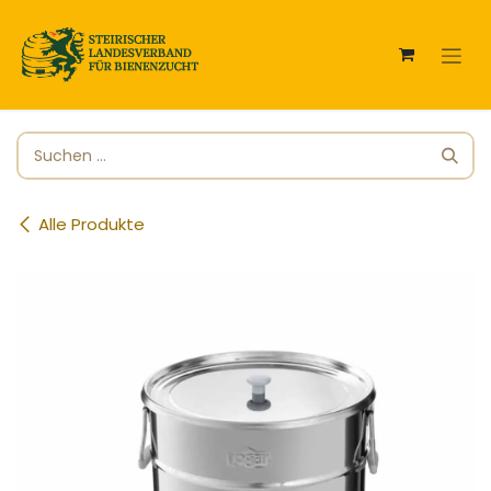
Zum Inhalt springen
Alle Produkte