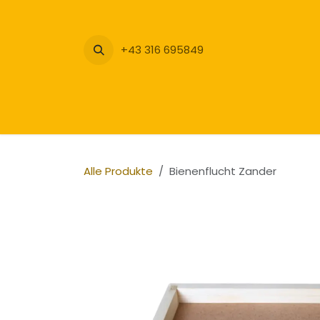
Zum Inhalt springen
+43 316 695849
Alle Produkte
Bienenflucht Zander