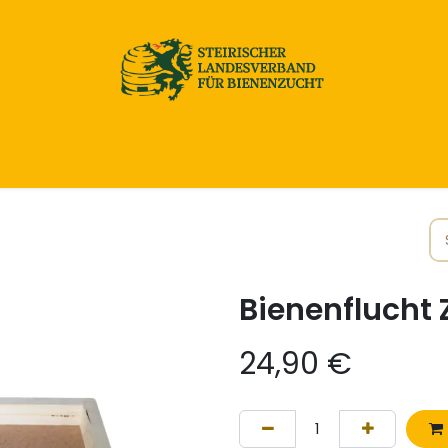
Home
Honig & Naturprodukte
Imkereibedarf
Bienenflucht
24,90
€