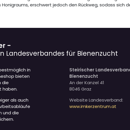
s Honigraums, erschwert jedoch den Rückweg, sodass sich d
er -
hen Landesverbandes für Bienenzucht
 bestmöglich in
Steirischer Landesverband
ineshop bieten
Bienenzucht
 die
An der Kanzel 41
rt haben.
8046 Graz
eiger als auch
Website Landesverband:
Arbeitsabläufe
www.imkerzentrum.at
n und die
ichern.