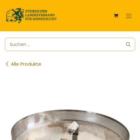
Zum Inhalt springen
Alle Produkte