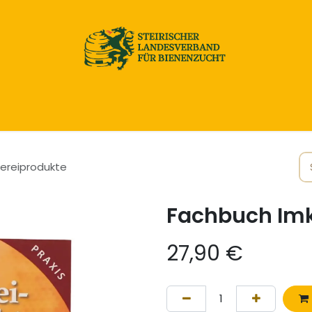
Home
Honig & Naturprodukte
Imkereibedarf
ereiprodukte
Fachbuch Imk
27,90
€