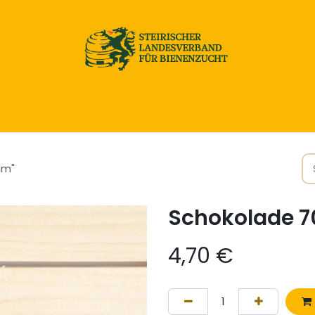
Home
Honig & Naturprodukte
Imkereibedarf
um"
Schokolade 70
4,70
€