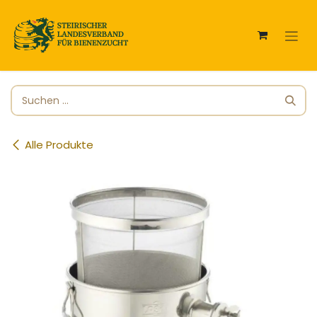
Zum Inhalt springen
Alle Produkte