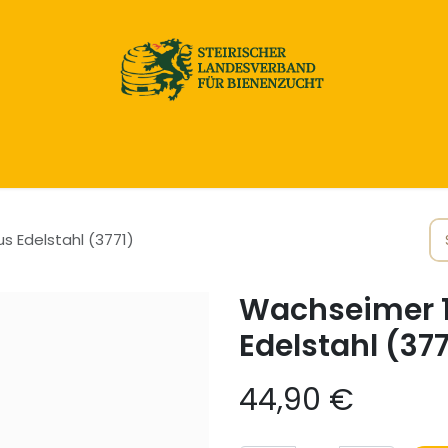
Home
Honig & Naturprodukte
Imkereibedarf
s Edelstahl (3771)
Wachseimer 11
Edelstahl (377
44,90
€