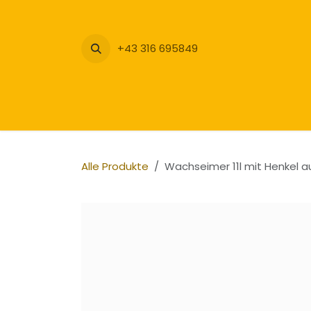
Zum Inhalt springen
+43 316 695849
Alle Produkte
Wachseimer 11l mit Henkel au