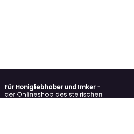
Für Honigliebhaber und Imker -
der Onlineshop des steirischen
Landesverbandes für Bienenzucht
Wir verfolgen das Ziel, Imkerinnen und Imker
bestmöglich in ihrer Arbeit zu unterstützen. In unserem
Onlineshop bieten wir sorgfältig ausgewählte Produkte