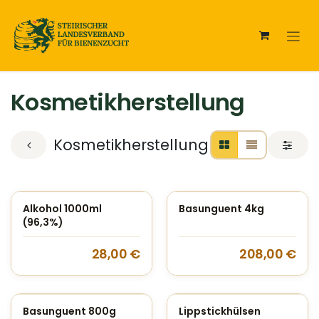
Zum Inhalt springen
Kosmetikherstellung
Kosmetikherstellung
Alkohol 1000ml
Basunguent 4kg
(96,3%)
28,00
€
208,00
€
Basunguent 800g
Lippstickhülsen