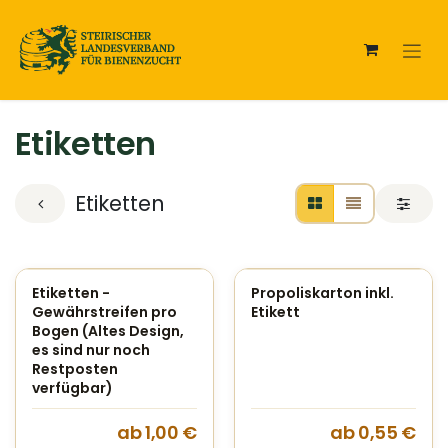
Zum Inhalt springen
Etiketten
Etiketten
Etiketten -
Propoliskarton inkl.
Gewährstreifen pro
Etikett
Bogen (Altes Design,
es sind nur noch
Restposten
verfügbar)
ab
1,00
€
ab
0,55
€