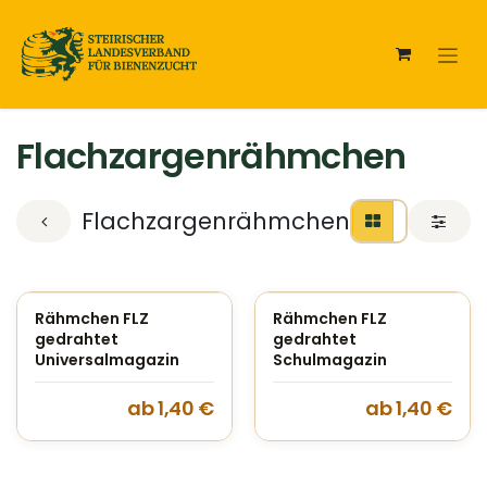
Zum Inhalt springen
Flachzargenrähmchen
Flachzargenrähmchen
Rähmchen FLZ
Rähmchen FLZ
gedrahtet
gedrahtet
Universalmagazin
Schulmagazin
ab
1,40
€
ab
1,40
€