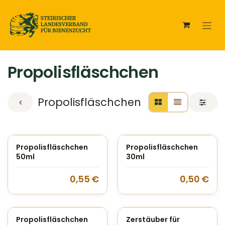
Zum Inhalt springen
Propolisfläschchen
Propolisfläschchen
Propolisfläschchen
Propolisfläschchen
50ml
30ml
0,55
€
0,50
€
Propolisfläschchen
Zerstäuber für