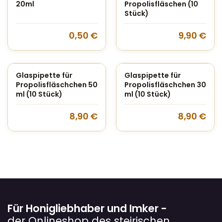
20ml
Propolisfläschen (10
Stück)
0,50
€
9,90
€
Glaspipette für
Glaspipette für
Propolisfläschchen 50
Propolisfläschchen 30
ml (10 Stück)
ml (10 Stück)
8,90
€
8,90
€
Für Honigliebhaber und Imker -
der Onlineshop des steirischen