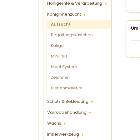
Honigernte & Verarbeitung
▾
Königinnenzucht
▾
Aufzucht
Uml
Begattungskästchen
Käfige
Mini Plus
Nicot System
Zeichnen
Bienenmaterial
Schutz & Bekleidung
▾
Varroabehandlung
▾
Wachs
▾
Imkerwerkzeug
▾