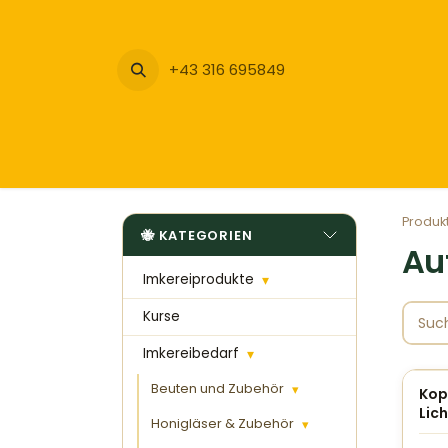
Zum Inhalt springen
+43 316 695849
Produk
KATEGORIEN
Au
Imkereiprodukte
▾
Kurse
Imkereibedarf
▾
Beuten und Zubehör
▾
Kop
Lich
Honigläser & Zubehör
▾