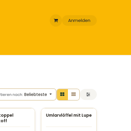
Anmelden
Beliebteste
rtieren nach:
toppel
Umlarvlöffel mit Lupe
toff