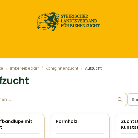
Home
Honig & Naturprodukte
Imkereibedarf
te
Imkereibedarf
Königinnenzucht
Aufzucht
fzucht
So
fbandlupe mit
Formholz
Zuchts
t
Kunsts