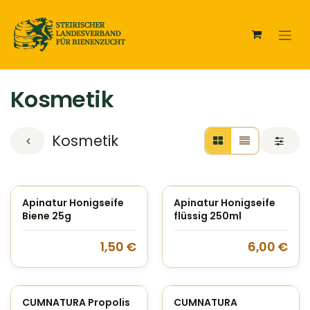
Zum Inhalt springen
Kosmetik
Kosmetik
Apinatur Honigseife
Apinatur Honigseife
Biene 25g
flüssig 250ml
1,50
€
6,00
€
CUMNATURA Propolis
CUMNATURA