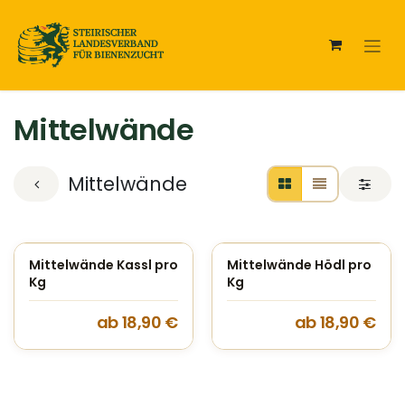
Zum Inhalt springen
Mittelwände
Mittelwände
Mittelwände Kassl pro
Mittelwände Hödl pro
Kg
Kg
ab
18,90
€
ab
18,90
€