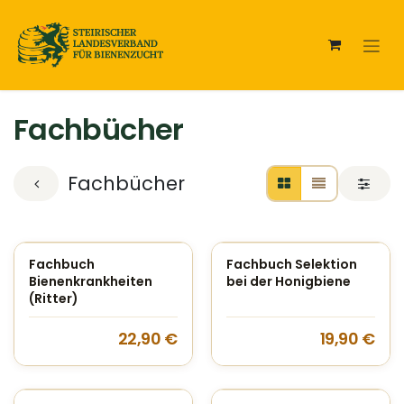
Zum Inhalt springen
Fachbücher
Fachbücher
Fachbuch
Fachbuch Selektion
Bienenkrankheiten
bei der Honigbiene
(Ritter)
22,90
€
19,90
€