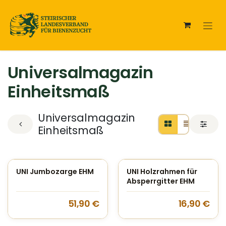
Zum Inhalt springen
Universalmagazin
Einheitsmaß
Universalmagazin
Einheitsmaß
UNI Jumbozarge EHM
UNI Holzrahmen für
Absperrgitter EHM
51,90
€
16,90
€