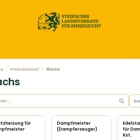
Home
Honig & Naturprodukte
Imkereibedarf
te
Imkereibedarf
Wachs
chs
So
atzheizung für
Dampfmeister
Edelsta
pfmeister
(Dampferzeuger)
für Da
Kst.