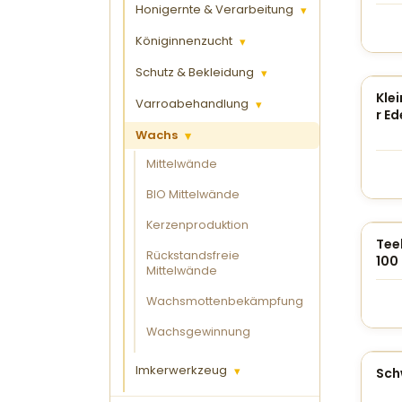
Honigernte & Verarbeitung
▾
Königinnenzucht
▾
Schutz & Bekleidung
▾
Kle
Varroabehandlung
▾
r Ed
Wachs
▾
Mittelwände
BIO Mittelwände
Kerzenproduktion
Teel
Rückstandsfreie
100
Mittelwände
Wachsmottenbekämpfung
Wachsgewinnung
Imkerwerkzeug
▾
Sch