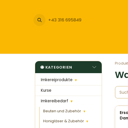
Zum Inhalt springen
+43 316 695849
Produk
KATEGORIEN
Wa
Imkereiprodukte
▾
Kurse
Imkereibedarf
▾
Beuten und Zubehör
▾
Ers
Dam
Honigläser & Zubehör
▾