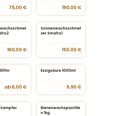
75,00
€
190,00
€
nwachsschmel
Sonnenwachsschmel
alto2
zer Smalto1
160,00
€
150,00
€
10lfm
Essigsäure 1000ml
ab
6,00
€
6,90
€
stampfer
Bienenwachspastille
n 1kg