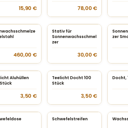
15,90
€
78,00
€
inwachsschmelze
Stativ für
Sonne
elstahl
Sonnenwachsschmel
zer Sm
zer
460,00
€
30,00
€
icht Aluhüllen
Teelicht Docht 100
Docht, 
 Stück
Stück
3,50
€
3,50
€
wefeldose
Schwefelstreifen
Wachs