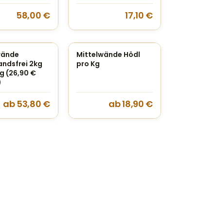
58,00
€
17,10
€
wände
Mittelwände Hödl
andsfrei 2kg
pro Kg
g (26,90 €
)
ab
53,80
€
ab
18,90
€