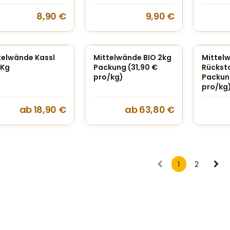
8,90
€
9,90
€
telwände Kassl
Mittelwände BIO 2kg
Mittel
 Kg
Packung (31,90 €
Rückst
pro/kg)
Packun
pro/kg
ab
18,90
€
ab
63,80
€
1
2