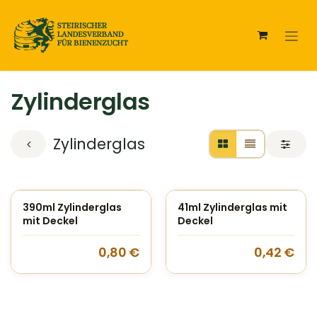
Zum Inhalt springen
Zylinderglas
Zylinderglas
390ml Zylinderglas
41ml Zylinderglas mit
mit Deckel
Deckel
0,80
€
0,42
€