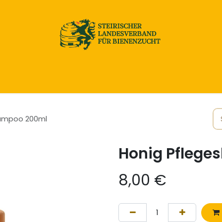
Home
Honig & Naturprodukte
Imkereibedarf
hampoo 200ml
Honig Pfleg
8,00
€