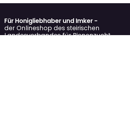
Für Honigliebhaber und Imker -
der Onlineshop des steirischen
Landesverbandes für Bienenzucht
Wir verfolgen das Ziel, Imkerinnen und Imker
bestmöglich in ihrer Arbeit zu unterstützen. In unserem
Onlineshop bieten wir sorgfältig ausgewählte Produkte
rund um die Bienenzucht an, die sich in der Praxis
bewährt haben.
Unser Sortiment richtet sich sowohl an Einsteiger als
auch an erfahrene Imkerbetriebe und hilft dabei,
Arbeitsabläufe zu erleichtern, die Völker optimal zu
betreuen und die Qualität der Imkereiprodukte
nachhaltig zu sichern.
Steirischer Landesverband für Bienenzucht