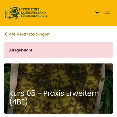
Zum Inhalt springen
Alle Veranstaltungen
Ausgebucht
Kurs 05 - Praxis Erweitern
(4BE)