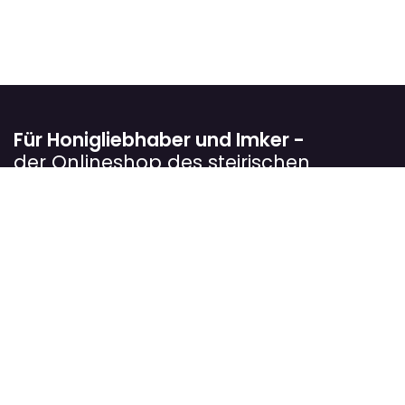
Für Honigliebhaber und Imker -
der Onlineshop des steirischen
Landesverbandes für Bienenzucht
Wir verfolgen das Ziel, Imkerinnen und Imker
bestmöglich in ihrer Arbeit zu unterstützen. In unserem
Onlineshop bieten wir sorgfältig ausgewählte Produkte
rund um die Bienenzucht an, die sich in der Praxis
bewährt haben.
Unser Sortiment richtet sich sowohl an Einsteiger als
auch an erfahrene Imkerbetriebe und hilft dabei,
Arbeitsabläufe zu erleichtern, die Völker optimal zu