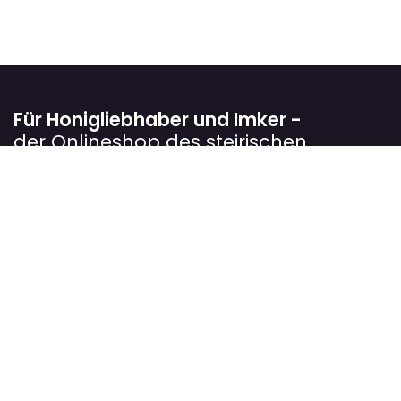
Für Honigliebhaber und Imker -
der Onlineshop des steirischen
Landesverbandes für Bienenzucht
Wir verfolgen das Ziel, Imkerinnen und Imker
bestmöglich in ihrer Arbeit zu unterstützen. In unserem
Onlineshop bieten wir sorgfältig ausgewählte Produkte
rund um die Bienenzucht an, die sich in der Praxis
bewährt haben.
Unser Sortiment richtet sich sowohl an Einsteiger als
auch an erfahrene Imkerbetriebe und hilft dabei,
Arbeitsabläufe zu erleichtern, die Völker optimal zu
betreuen und die Qualität der Imkereiprodukte