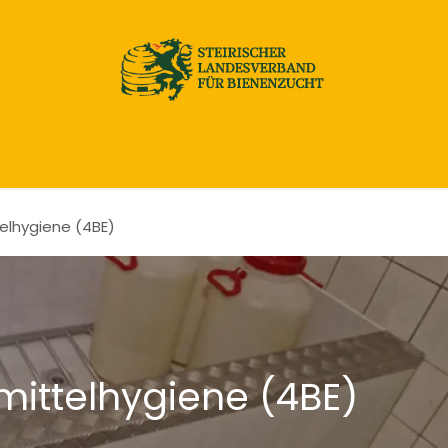
Home
Honig & Naturprodukte
Imkereibedarf
telhygiene (4BE)
mittelhygiene (4BE)