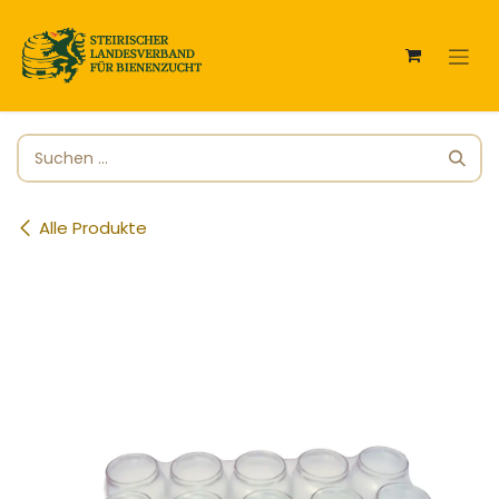
Zum Inhalt springen
Alle Produkte