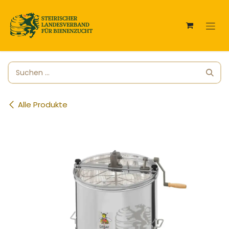
Zum Inhalt springen
Alle Produkte