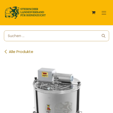
Zum Inhalt springen
Alle Produkte