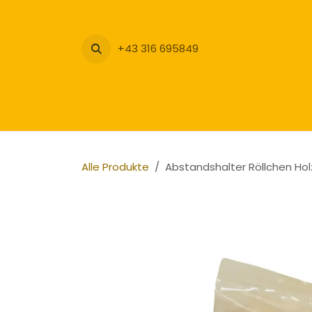
Zum Inhalt springen
+43 316 695849
Alle Produkte
Abstandshalter Röllchen Hol