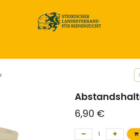
Home
Honig & Naturprodukte
Imkereibedarf
z
Abstandshalte
6,90
€