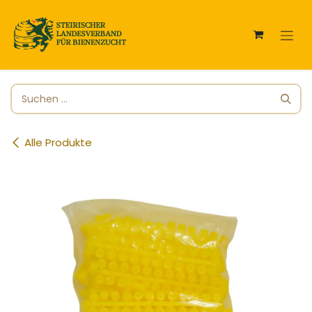
Zum Inhalt springen
Alle Produkte