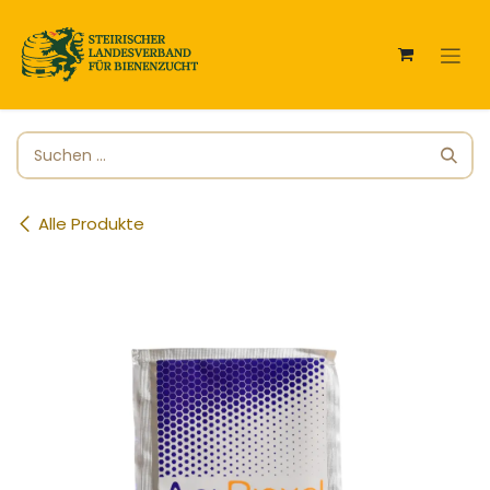
Zum Inhalt springen
Alle Produkte