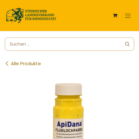
Zum Inhalt springen
Alle Produkte