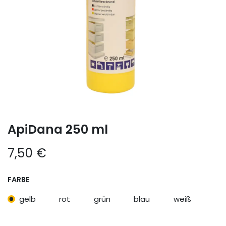
ApiDana 250 ml
7,50
€
FARBE
gelb
rot
grün
blau
weiß