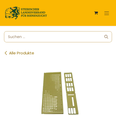
Zum Inhalt springen
Alle Produkte