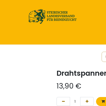
Home
Honig & Naturprodukte
Imkereibedarf
Drahtspanne
13,90
€