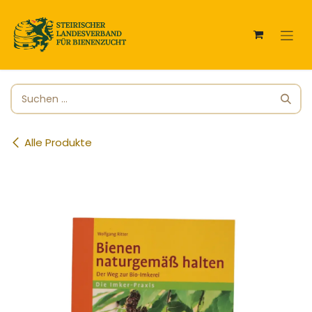
Zum Inhalt springen
Alle Produkte