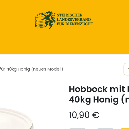
Home
Honig & Naturprodukte
Imkereibedarf
 für 40kg Honig (neues Modell)
Hobbock mit D
40kg Honig (
10,90
€