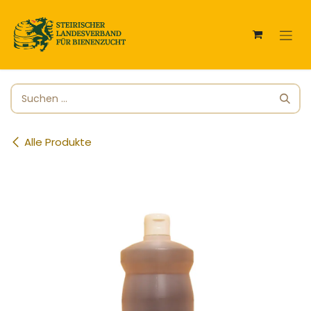
Zum Inhalt springen
Alle Produkte