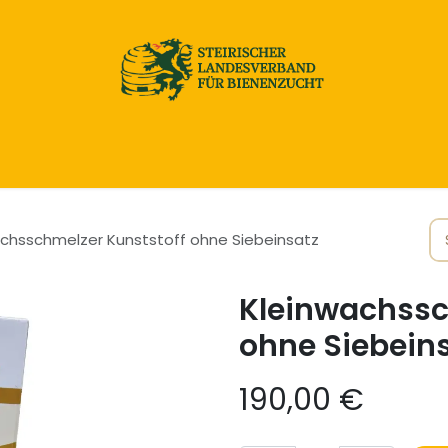
Home
Honig & Naturprodukte
Imkereibedarf
chsschmelzer Kunststoff ohne Siebeinsatz
Kleinwachssc
ohne Siebein
190,00
€