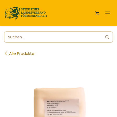
Zum Inhalt springen
Alle Produkte