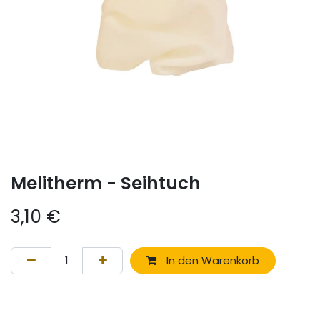
Melitherm - Seihtuch
3,10
€
In den Warenkorb