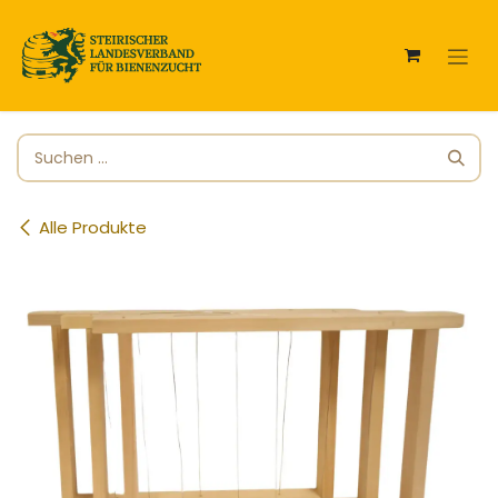
Zum Inhalt springen
Alle Produkte