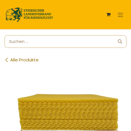
Zum Inhalt springen
Alle Produkte