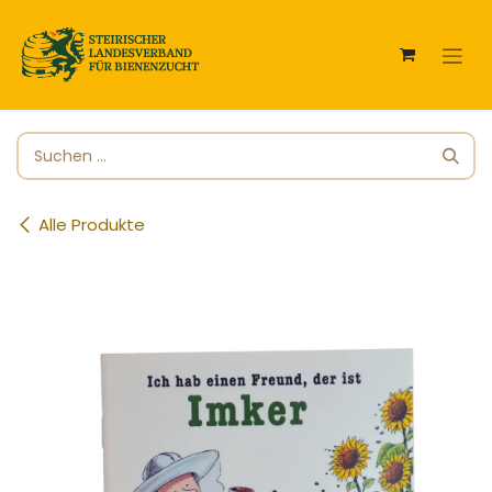
Zum Inhalt springen
Alle Produkte