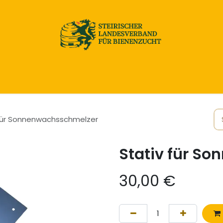
Home
Honig & Naturprodukte
Imkereibedarf
 für Sonnenwachsschmelzer
Stativ für S
30,00
€