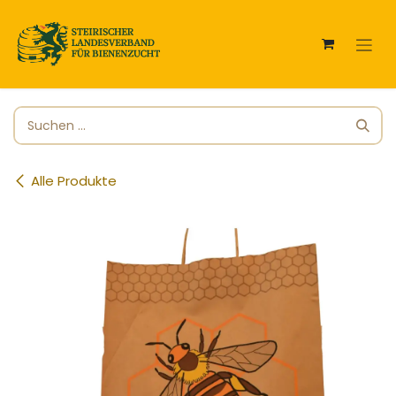
Zum Inhalt springen
Alle Produkte