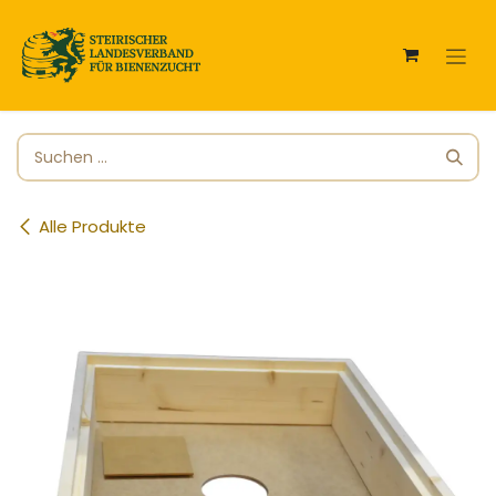
Zum Inhalt springen
Alle Produkte