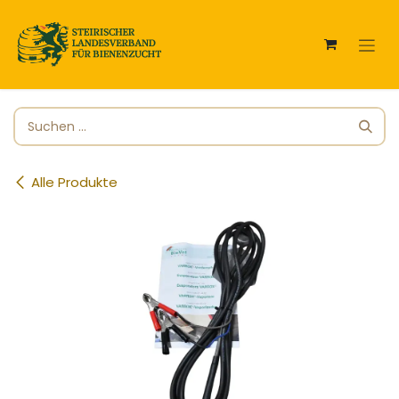
Zum Inhalt springen
Alle Produkte