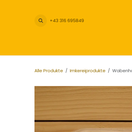
Zum Inhalt springen
+43 316 695849
Alle Produkte
Imkereiprodukte
Wabenhon