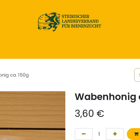
Home
Honig & Naturprodukte
Imkereibedarf
ig ca. 150g
Wabenhonig c
3,60
€