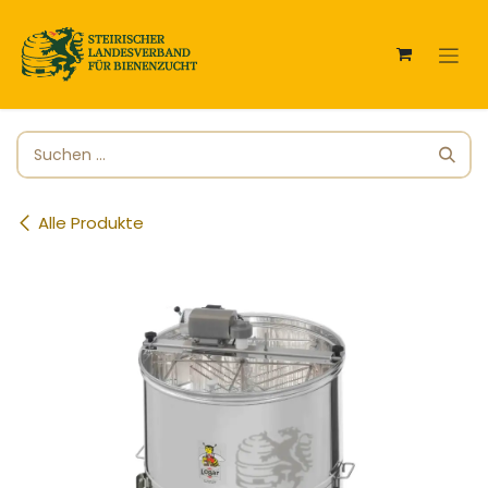
Zum Inhalt springen
Alle Produkte